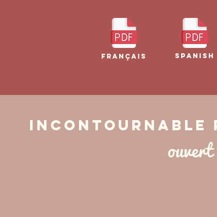
Spanish
FrançaiS
INCONTOURNABLE 
ouvert 