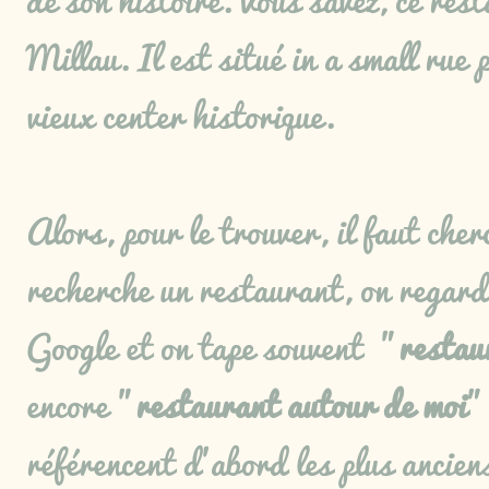
Millau. Il est situé in a small rue 
vieux center historique.
Alors, pour le trouver, il faut cher
recherche un restaurant, on regard
Google et on tape souvent "
restau
encore "
restaurant autour de moi
"
référencent d'abord les plus ancien