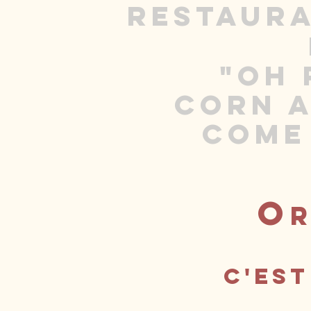
restaur
"
oh 
corn a
Come
O
R
c'est