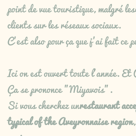
point de vue touristique, malgré les
clients sur les réseaux sociaux.
C'est also pour ça que j'ai fait ce p
Ici on est ouvert toute l'année. E
Ça se prononce "Miyavois".
Si vous cherchez un
restaurant acce
typical of the Aveyronnaise region
,