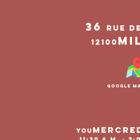
36
rue d
Mi
12100
Google M
Mercre
you
11:30 a.m. - 2: